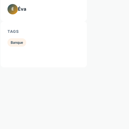
Éva
É
TAGS
Banque