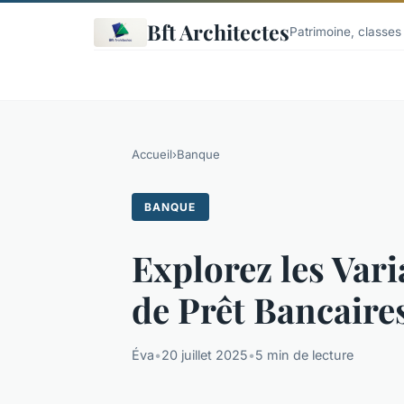
Bft Architectes
Patrimoine, classes 
Accueil
›
Banque
BANQUE
Explorez les Var
de Prêt Bancaire
Éva
•
20 juillet 2025
•
5 min de lecture