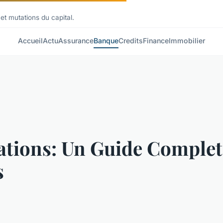
et mutations du capital.
Accueil
Actu
Assurance
Banque
Credits
Finance
Immobilier
iations: Un Guide Comple
s