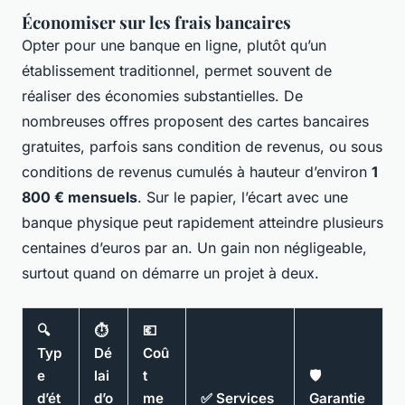
Économiser sur les frais bancaires
Opter pour une banque en ligne, plutôt qu’un
établissement traditionnel, permet souvent de
réaliser des économies substantielles. De
nombreuses offres proposent des cartes bancaires
gratuites, parfois sans condition de revenus, ou sous
conditions de revenus cumulés à hauteur d’environ
1
800 € mensuels
. Sur le papier, l’écart avec une
banque physique peut rapidement atteindre plusieurs
centaines d’euros par an. Un gain non négligeable,
surtout quand on démarre un projet à deux.
🔍
⏱
💶
Typ
Dé
Coû
e
lai
t
🛡
d’ét
d’o
me
✅ Services
Garantie