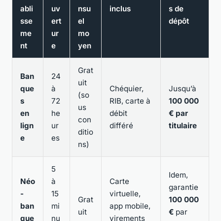
abli
uv
nsu
inclus
s de
sse
ert
el
dépôt
me
ur
mo
nt
e
yen
Grat
Ban
24
uit
que
à
Chéquier,
Jusqu’à
(so
s
72
RIB, carte à
100 000
us
en
he
débit
€ par
con
lign
ur
différé
titulaire
ditio
e
es
ns)
5
Idem,
Néo
à
Carte
garantie
-
15
virtuelle,
Grat
100 000
ban
mi
app mobile,
uit
€
par
que
nu
virements