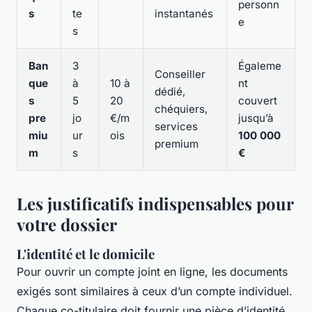
personn
s
te
instantanés
e
s
Ban
3
Égaleme
Conseiller
que
à
10 à
nt
dédié,
s
5
20
couvert
chéquiers,
pre
jo
€/m
jusqu’à
services
miu
ur
ois
100 000
premium
m
s
€
Les justificatifs indispensables pour
votre dossier
L'identité et le domicile
Pour ouvrir un compte joint en ligne, les documents
exigés sont similaires à ceux d’un compte individuel.
Chaque co-titulaire doit fournir une pièce d’identité